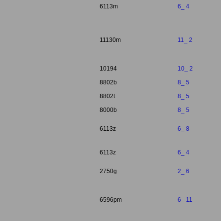
6113m
6_ 4
11130m
11_ 2
10194
10_ 2
8802b
8_ 5
8802t
8_ 5
8000b
8_ 5
6113z
6_ 8
6113z
6_ 4
2750g
2_ 6
6596pm
6_ 11