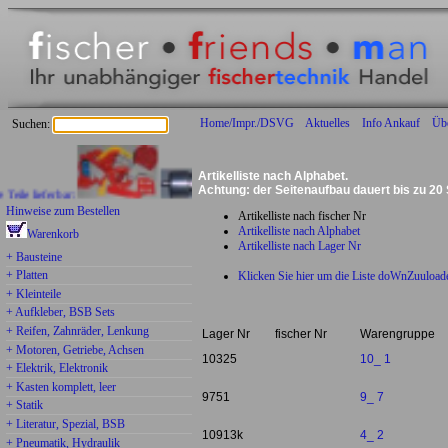
Home/Impr./DSVG
Aktuelles
Info Ankauf
Üb
Suchen:
Artikelliste nach Alphabet.
Achtung: der Seitenaufbau dauert bis zu 20
 lieferbar:
Hinweise zum Bestellen
Artikelliste nach fischer Nr
Artikelliste nach Alphabet
Warenkorb
Artikelliste nach Lager Nr
+ Bausteine
+ Platten
Klicken Sie hier um die Liste doWnZuuload
+ Kleinteile
+ Aufkleber, BSB Sets
+ Reifen, Zahnräder, Lenkung
Lager Nr
fischer Nr
Warengruppe
+ Motoren, Getriebe, Achsen
10325
10_ 1
+ Elektrik, Elektronik
+ Kasten komplett, leer
9751
9_ 7
+ Statik
+ Literatur, Spezial, BSB
10913k
4_ 2
+ Pneumatik, Hydraulik