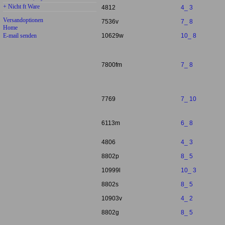
+ Nicht ft Ware
4812
4_ 3
Versandoptionen
7536v
7_ 8
Home
E-mail senden
10629w
10_ 8
7800fm
7_ 8
7769
7_ 10
6113m
6_ 8
4806
4_ 3
8802p
8_ 5
10999l
10_ 3
8802s
8_ 5
10903v
4_ 2
8802g
8_ 5