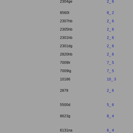
2304ge
2_ 6
8560t
8_ 2
2307hb
2_ 6
2305hb
2_ 6
2301hb
2_ 6
2301dg
2_ 6
2820hb
2_ 6
7009lr
7_ 5
7009lg
7_ 5
10186
10_ 3
2879
2_ 6
5500d
5_ 6
8623g
8_ 4
6131na
6_ 4