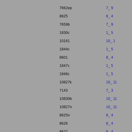
7662ep
7_ 9
8625
8_ 4
7659b
7_ 9
1830c
1_ 5
10161
10_ 1
1844c
1_ 5
8601
8_ 4
1847c
1_ 5
1846c
1_ 5
10827k
10_ 11
7143
7_ 3
10830b
10_ 11
10827n
10_ 11
8625n
8_ 4
8626
8_ 4
8627
8_ 4