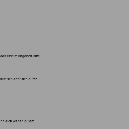
er erst im Angebot! Bitte
rrat schleppt sich durch
 mir gleich wegen gutem