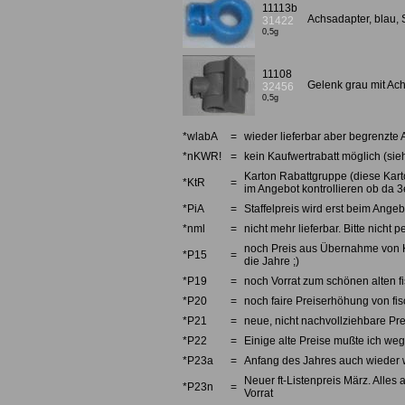
11113b
Achsadapter, blau,
31422
0,5g
11108
Gelenk grau mit Ac
32456
0,5g
*wlabA
=
wieder lieferbar aber begrenzte 
*nKWR!
=
kein Kaufwertrabatt möglich (sieh
Karton Rabattgruppe (diese Karto
*KtR
=
im Angebot kontrollieren ob da 3e
*PiA
=
Staffelpreis wird erst beim Angebo
*nml
=
nicht mehr lieferbar. Bitte nicht
noch Preis aus Übernahme von Kno
*P15
=
die Jahre ;)
*P19
=
noch Vorrat zum schönen alten fi
*P20
=
noch faire Preiserhöhung von fi
*P21
=
neue, nicht nachvollziehbare Pre
*P22
=
Einige alte Preise mußte ich we
*P23a
=
Anfang des Jahres auch wieder w
Neuer ft-Listenpreis März. Alles 
*P23n
=
Vorrat