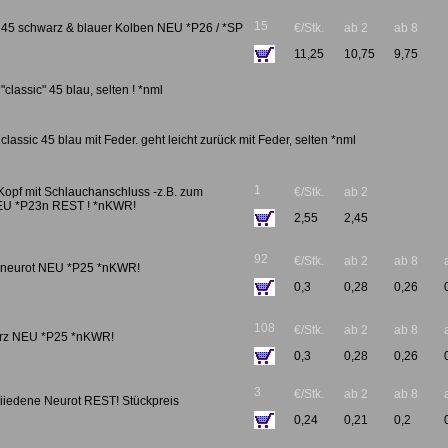
15
 45 schwarz & blauer Kolben NEU *P26 / *SP
€/Stk.
ab 2
ab 8
11,25
10,75
9,75
classic" 45 blau, selten ! *nml
lassic 45 blau mit Feder. geht leicht zurück mit Feder, selten *nml
1
 Kopf mit Schlauchanschluss -z.B. zum
€/Stk.
ab 2
NEU *P23n REST ! *nKWR!
2,55
2,45
92
€/Stk.
ab 2
ab 8
g neurot NEU *P25 *nKWR!
0,3
0,28
0,26
108
€/Stk.
ab 2
ab 8
rz NEU *P25 *nKWR!
0,3
0,28
0,26
3
€/Stk.
ab 2
ab 8
iiedene Neurot REST! Stückpreis
0,24
0,21
0,2