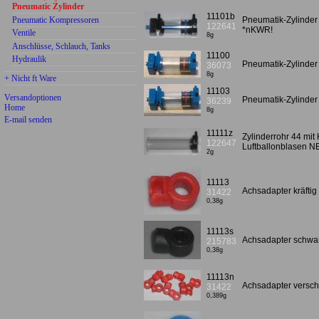
Pneumatic Zylinder
11101b
Pneumatic Kompressoren
Pneumatik-Zylinder
122641
*nKWR!
Ventile
8g
Anschlüsse, Schlauch, Tanks
11100
Hydraulik
Pneumatik-Zylinder "
36073
8g
+ Nicht ft Ware
11103
Versandoptionen
Pneumatik-Zylinder c
36239
Home
8g
E-mail senden
11111z
Zylinderrohr 44 mit
122647
Luftballonblasen 
2g
11113
Achsadapter kräfti
31422
0,38g
11113s
Achsadapter schwa
215783
0,38g
11113n
Achsadapter versch
31422
0,389g