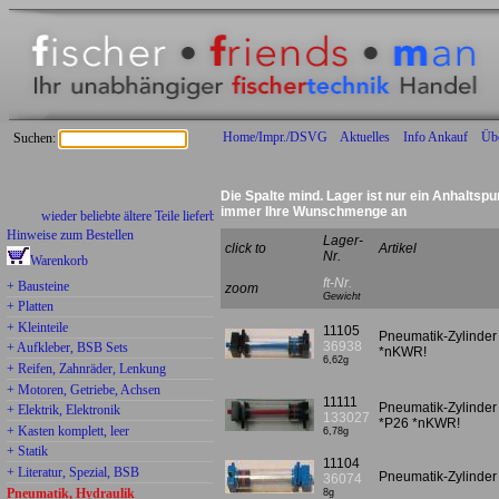
Home/Impr./DSVG
Aktuelles
Info Ankauf
Üb
Suchen:
Die Spalte mind. Lager ist nur ein Anhaltspu
immer Ihre Wunschmenge an
wieder beliebte ältere Teile lieferbar:
Hinweise zum Bestellen
Lager-
click to
Artikel
Nr.
Warenkorb
ft-Nr.
+ Bausteine
zoom
Gewicht
+ Platten
+ Kleinteile
11105
Pneumatik-Zylinder
36938
+ Aufkleber, BSB Sets
*nKWR!
6,62g
+ Reifen, Zahnräder, Lenkung
+ Motoren, Getriebe, Achsen
11111
Pneumatik-Zylinder
+ Elektrik, Elektronik
133027
*P26 *nKWR!
+ Kasten komplett, leer
6,78g
+ Statik
11104
+ Literatur, Spezial, BSB
Pneumatik-Zylinder 
36074
Pneumatik, Hydraulik
8g