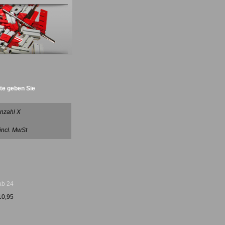
tte geben Sie
Radantrieb :)
nzahl X
 incl. MwSt
ab 24
10,95