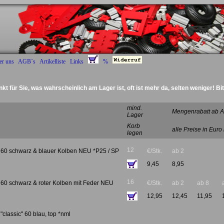
er uns
AGB´s
Artikelliste
Links
%
nkt für Sie, was wahrscheinlich am Lager ist, oft ist mehr da, selten weniger! Bi
Deckel 
mind.
Mengenrabatt ab A
Lager
Korb
alle Preise in Euro
legen
12
 60 schwarz & blauer Kolben NEU *P25 / SP
€/Stk.
ab 2
9,45
8,95
16
 60 schwarz & roter Kolben mit Feder NEU
€/Stk.
ab 2
ab 8
12,95
12,45
11,95
"classic" 60 blau, top *nml