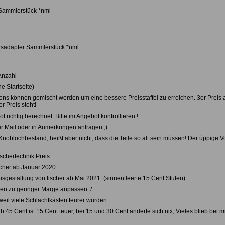
 Sammlerstück *nml
hsadapter Sammlerstück *nml
Anzahl
e Startseite)
ns können gemischt werden um eine bessere Preisstaffel zu erreichen. 3er Preis ab
r Preis steht!
t richtig berechnet. Bitte im Angebot kontrollieren !
 per Mail oder in Anmerkungen anfragen ;)
blochbestand, heißt aber nicht, dass die Teile so alt sein müssen! Der üppige Vo
schertechnik Preis.
scher ab Januar 2020.
isgestaltung von fischer ab Mai 2021. (sinnentleerte 15 Cent Stufen)
gen zu geringer Marge anpassen :/
eil viele Schlachtkästen teurer wurden
ab 45 Cent ist 15 Cent teuer, bei 15 und 30 Cent änderte sich nix, Vieles blieb bei