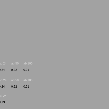
ab 24
ab 50
ab 100
0,24
0,22
0,21
ab 24
ab 50
ab 100
0,24
0,22
0,21
ab 24
0,19