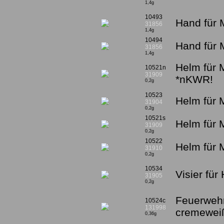
1,4g
10493
Hand für 
31856
1,4g
10494
Hand für 
31856
1,4g
Helm für 
10521n
31909
*nKWR!
0,2g
10523
Helm für 
31904
0,2g
10521s
Helm für 
31909
0,2g
10522
Helm für M
31910
0,2g
10534
Visier fü
31905
0,2g
Feuerweh
10524c
131998
cremewei
0,36g