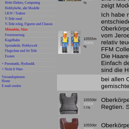
Hefte Elektro, Computing
0g
zeigt Mod
Hobbyhefte, alte Modelle
LKW / Traktor
Ich habe 
V-Teile rund
entschied
V-Teile eckig, Figuren und Chassis
Oberkörpe
Männlein, Sitze
vom Jeroe
Fernsteuerung
10555m
Kugelbahn
relativ te
35806
Spezialteile, Hobbywelt
0g
FFM Colle
Flugschau und Jet Teile
Die Haare
Exoten
Einfach d
+ Pneumatik, Hydraulik
sind die H
+ Nicht ft Ware
Versandoptionen
bei allen
Home
gemischte
E-mail senden
Oberkörpe
10550bl
35806
Regtien.
2,13g
Oberkörpe
10550br