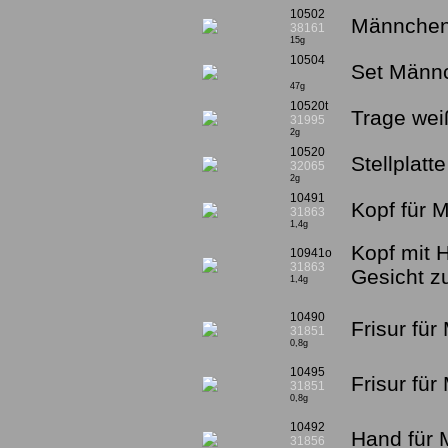
10502
Männchen
38161
15g
10504
Set Männc
47g
10520t
Trage wei
31995
2g
10520
Stellplatt
32065
2g
10491
Kopf für 
31863
1,4g
Kopf mit 
10941o
31863
Gesicht 
1,4g
10490
Frisur fü
31851
0,8g
10495
Frisur für
31851
0,8g
10492
Hand für 
31856