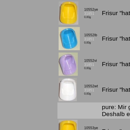
10552ye
Frisur "h
31851
0,83g
10552lb
Frisur "h
31851
0,83g
10552vi
Frisur "ha
31851
0,83g
10552wt
Frisur "h
31851
0,83g
pure: Mir 
Deshalb e
10553ye