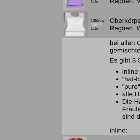
Regtien. 
2,13g
Oberkörpe
10550wt
35806
Regtien.
2,13g
bei allen
gemischte
Es gibt 3 
inline
"hat-
"pure
alle H
Die H
Fräul
sind d
inline: