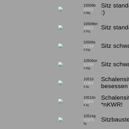
Sitz stan
10509b
35051
:)
3,09g
10509bn
Sitz stan
35051
3,07g
10509s
Sitz schw
31766
3,03g
10509sn
Sitz sch
31766
3,09g
Schalensi
10510
31984
besessen 
4,5g
Schalensi
10510n
31984
*nKWR!
4,5g
10514g
Sitzbaust
31979
5g