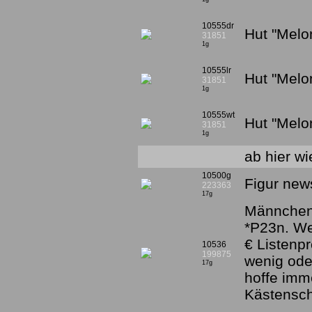
10555dr
Hut "Melo
31851
1g
10555lr
Hut "Melo
31851
1g
10555wt
Hut "Melo
31851
1g
ab hier wi
10500g
Figur new
223363
17g
Männchen 
*P23n. W
€ Listenpr
10536
199875
wenig ode
17g
hoffe imm
Kästensc