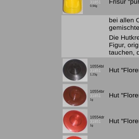
Frisur "p
31851
0,94g
bei allen
gemischte
Die Hutkr
Figur, or
tauchen, 
10554bl
Hut "Flor
31851
1,23g
10554br
Hut "Flor
31851
1g
10554dr
Hut "Flor
31851
1g