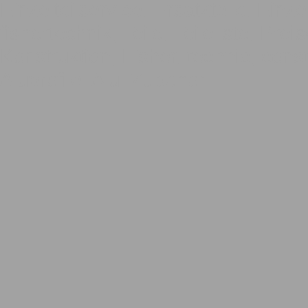
Einzelteilservice, Ersatzteile, Einze
fishertechnik, Teile, Teileliste, Pre
Konstruktion, Fisher, technic, const
Aluprofile, Alu, Zubehör