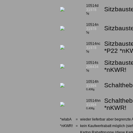
10514d
Sitzbauste
31978
5g
10514n
Sitzbaust
31978
5g
Sitzbauste
10514nc
31978
*P22 *nK
5g
Sitzbaust
10514s
208434
*nKWR!
5g
10514h
Schalthebe
31994
0,406g
Schaltheb
10514hn
31994
*nKWR!
0,406g
*wlabA
=
wieder lieferbar aber begrenzte 
*nKWR!
=
kein Kaufwertrabatt möglich (sieh
Karton Rabattgruppe (diese Karto