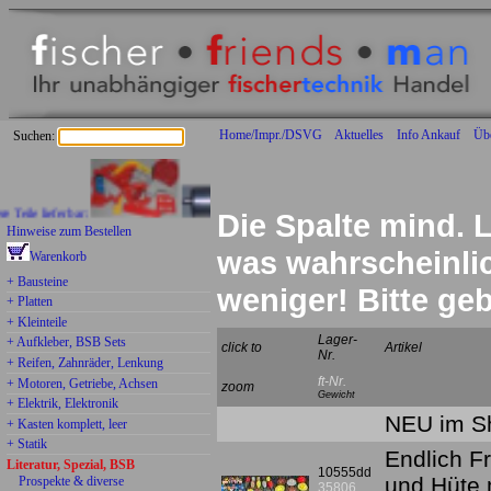
Home/Impr./DSVG
Aktuelles
Info Ankauf
Üb
Suchen:
 lieferbar:
Die Spalte mind. L
Hinweise zum Bestellen
was wahrscheinlich
Warenkorb
+ Bausteine
weniger! Bitte g
+ Platten
+ Kleinteile
Lager-
+ Aufkleber, BSB Sets
click to
Artikel
Nr.
+ Reifen, Zahnräder, Lenkung
ft-Nr.
+ Motoren, Getriebe, Achsen
zoom
Gewicht
+ Elektrik, Elektronik
NEU im Sh
+ Kasten komplett, leer
+ Statik
Endlich F
Literatur, Spezial, BSB
10555dd
und Hüte 
Prospekte & diverse
35806