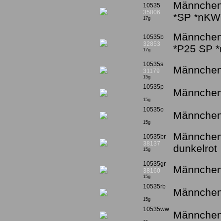
Männchen 
10535
35806
*SP *nKW
17g
Männchen 
10535b
32853
*P25 SP 
17g
10535s
Männchen 
31179
15g
10535p
Männchen
15g
10535o
Männchen 
15g
Männchen 
10535br
38137
dunkelrot
15g
10535gr
Männchen 
38160
15g
10535rb
Männchen 
15g
10535ww
Männchen