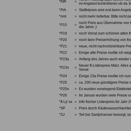
*KtR
=
im Angebot kontrollieren ob da 3e
*PiA
=
Staffelpreis wird erst beim Angebo
*nml
=
nicht mehr lieferbar. Bitte nicht
noch Preis aus Übernahme von Kno
*P15
=
die Jahre ;)
*P19
=
noch Vorrat zum schönen alten fi
*P20
=
noch faire Preiserhöhung von fi
*P21
=
neue, nicht nachvollziehbare Pre
*P22
=
Einige alte Preise mußte ich we
*P23a
=
Anfang des Jahres auch wieder w
Neuer ft-Listenpreis März. Alles 
*P23n
=
Vorrat
*P24
=
Einige 23a Preise mußte ich nun 
*P25
=
ca. 200 neue günstigere Preise d
*P25n
=
Es wurden vorwiegend Elektrotei
*P26
=
Im Januar wurden viele Preise v
*ft-Lp´xx
=
Info fischer Listenpreis für Jahr 
*SP
=
Preis durch Kästenausschlachten
*SJ
=
Teil bei Santjohanser besorgt, so
Fischertechnik, fishertechnik, fishe