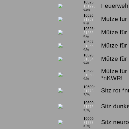
10525
Feuerwehr
131998
0,36g
10526
Mütze für 
31853
0,2g
10526r
Mütze für 
31853
0,2g
10527
Mütze für
31855
0,2g
10528
Mütze für
31854
0,2g
Mütze für
10529
31850
*nKWR!
0,2g
10509r
Sitz rot *
31773
3,09g
10509d
Sitz dunk
31773
3,09g
10509n
Sitz neur
31773
3,09g