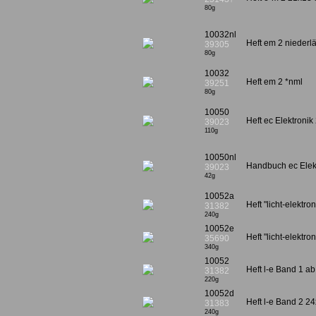
80g
10032nl
Heft em 2 niederl
39305
80g
10032
Heft em 2 *nml
39251
80g
10050
Heft ec Elektroni
39023
110g
10050nl
Handbuch ec Ele
39023
42g
10052a
Heft "licht-elektr
31382
240g
10052e
Heft "licht-elektr
35690
340g
10052
Heft l-e Band 1 a
31382
220g
10052d
Heft l-e Band 2 2
31383
240g