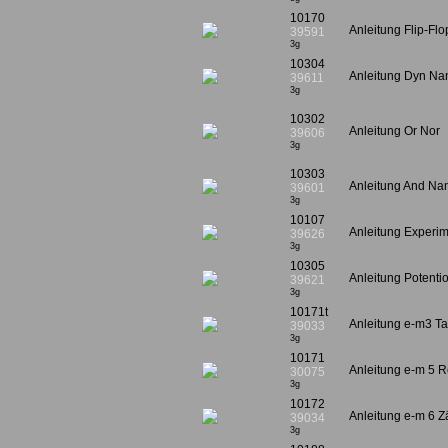
10170
Anleitung Flip-Flo
39591
3g
10304
Anleitung Dyn Na
39611
3g
10302
Anleitung Or Nor
39606
3g
10303
Anleitung And Na
39601
3g
10107
Anleitung Experim
39626
3g
10305
Anleitung Potenti
39621
3g
10171t
Anleitung e-m3 Ta
39033
3g
10171
Anleitung e-m 5 R
30075
3g
10172
Anleitung e-m 6 
39034
3g