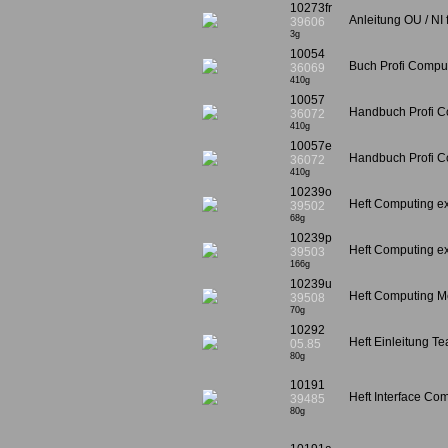
10273fr
Anleitung OU / NI 
39606
3g
10054
Buch Profi Computi
36069
410g
10057
Handbuch Profi Co
36072
410g
10057e
Handbuch Profi C
36072
410g
10239o
Heft Computing ex
39502
68g
10239p
Heft Computing e
39503
166g
10239u
Heft Computing Me
39508
70g
10292
Heft Einleitung T
05.85
80g
10191
Heft Interface Co
39485
80g