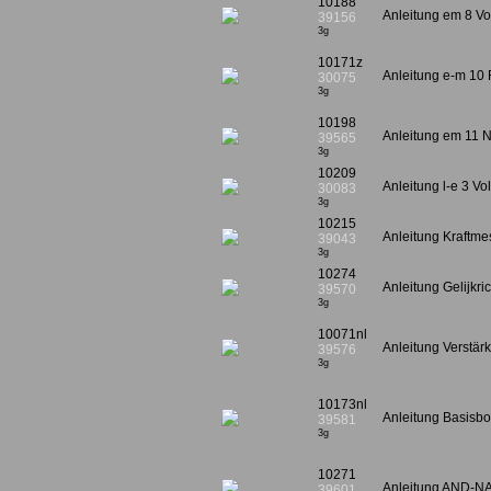
10188
Anleitung em 8 Vol
39156
3g
10171z
Anleitung e-m 10 R
30075
3g
10198
Anleitung em 11 N
39565
3g
10209
Anleitung l-e 3 Vo
30083
3g
10215
Anleitung Kraftme
39043
3g
10274
Anleitung Gelijk
39570
3g
10071nl
Anleitung Verstä
39576
3g
10173nl
Anleitung Basis
39581
3g
10271
Anleitung AND-
39601