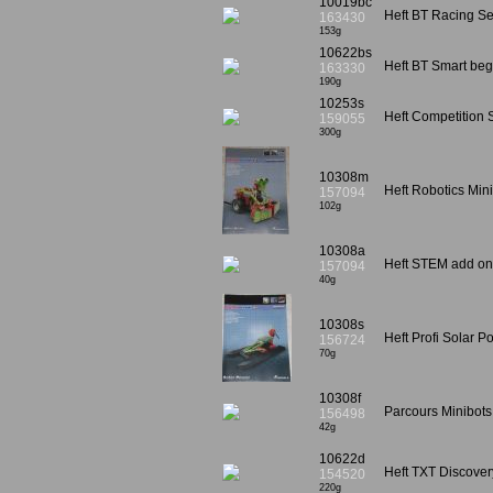
10019bc
Heft BT Racing Se
163430
153g
10622bs
Heft BT Smart beg
163330
190g
10253s
Heft Competition 
159055
300g
10308m
Heft Robotics Mini
157094
102g
10308a
Heft STEM add on
157094
40g
10308s
Heft Profi Solar 
156724
70g
10308f
Parcours Minibot
156498
42g
10622d
Heft TXT Discove
154520
220g