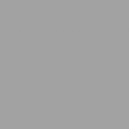
Fischertechnik, fishertechnik, fishe
Einzelteilservice, Ersatzteile, Einze
fishertechnik, Teile, Teileliste, Pre
Konstruktion, Fisher, technic, const
Aluprofile, Alu, Zubehör