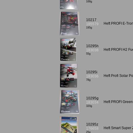
168g
10217
Heft PROFI E-Tro
185579
195g
10295h
Heft PROFI H2 Fu
183038
55g
10295i
Heft Profi Solar 
183036
78g
10295g
Heft PROFI Green
183034
320g
10295z
Heft Smart Super
176658
25g