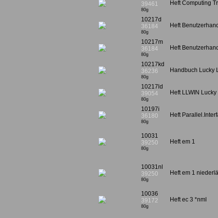
Heft Computing Tr
39461
80g
10217d
Heft Benutzerhand
36184
80g
10217m
Heft Benutzerhand
36184
80g
10217kd
Handbuch Lucky Lo
36236
80g
10217ld
Heft LLWIN Lucky 
39054
80g
10197i
Heft Parallel.Int
36180
80g
10031
Heft em 1
39250
80g
10031nl
Heft em 1 niederl
39250
80g
10036
Heft ec 3 *nml
39172
80g