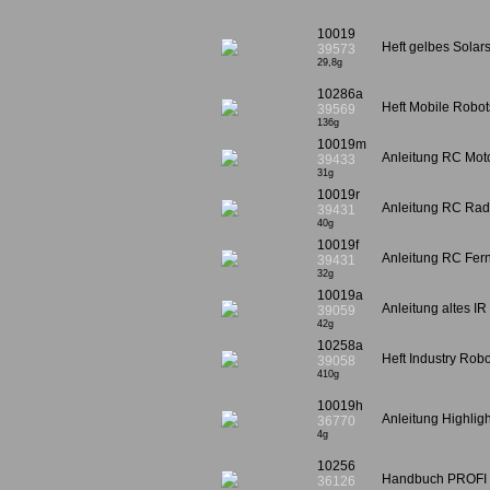
10019
Heft gelbes Solars
39573
29,8g
10286a
Heft Mobile Rob
39569
136g
10019m
Anleitung RC Moto
39433
31g
10019r
Anleitung RC Rada
39431
40g
10019f
Anleitung RC Fern
39431
32g
10019a
Anleitung altes IR
39059
42g
10258a
Heft Industry Robo
39058
410g
10019h
Anleitung Highlig
36770
4g
10256
Handbuch PROFI s
36126