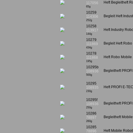
Heft Begleitheft R
117056
65g
10259
Begleit Heft Indus
114306
252g
10258
Heft Industry Robot
113917
144g
10279
Begleit Heft Robo
111869
434g
10278
Heft Robo Mobile 
111868
195g
10295b
Begleitheft PROFI
108936
500g
10295
Heft PROFI E-TEC
108935
230g
10295f
Begleitheft PROFI
108936
250g
10286
Begleitheft Mobil
78897
260g
10285
Heft Mobile Robots
78896