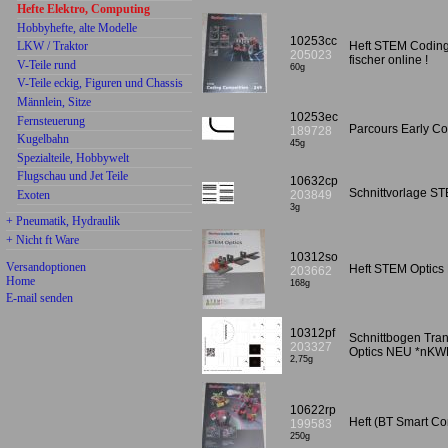
Hefte Elektro, Computing
Hobbyhefte, alte Modelle
10253cc
LKW / Traktor
Heft STEM Coding 
205023
fischer online !
V-Teile rund
60g
V-Teile eckig, Figuren und Chassis
Männlein, Sitze
10253ec
Fernsteuerung
Parcours Early C
189728
Kugelbahn
45g
Spezialteile, Hobbywelt
Flugschau und Jet Teile
10632cp
Schnittvorlage S
Exoten
203849
3g
+ Pneumatik, Hydraulik
+ Nicht ft Ware
10312so
Versandoptionen
Heft STEM Optics N
203662
Home
168g
E-mail senden
10312pf
Schnittbogen Tra
203327
Optics NEU *nKW
2,75g
10622rp
Heft (BT Smart C
199583
250g