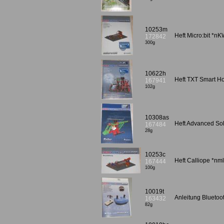
10253m
Heft Micro:bit *n
172842
300g
10622h
Heft TXT Smart 
167941
102g
10308as
Heft Advanced So
167484
28g
10253c
Heft Calliope *nml
167444
100g
10019t
Anleitung Bluetoo
163432
82g