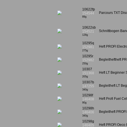
10622fp
Parcours TXT Dis
154544
89g
10622sb
Schnittbogen Ban
154521
128g
10295q
Heft PROFI Electr
152981
275g
10295r
Begleitheftheft P
152982
250g
10307
Heft LT Beginner
151368
205g
10307b
Begleitheft LT Be
147255
340g
10298f
Heft Profi Fuel Ce
146408
90g
10298h
Begleitheft PROF
146406
340g
10298g
Heft PROFI Oeco 
146405