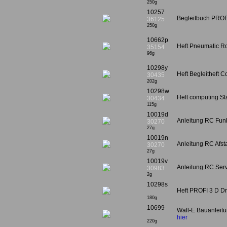
250g
10257
Begleitbuch PROFI
36125
250g
10662p
Heft Pneumatic R
35154
96g
10298y
Heft Begleitheft 
30435
202g
10298w
Heft computing St
30434
115g
10019d
Anleitung RC Funk
30270
27g
10019n
Anleitung RC Afst
30270
27g
10019v
Anleitung RC Serv
30983
2g
10298s
Heft PROFI 3 D Dr
180g
10699
Wall-E Bauanleit
hier
220g