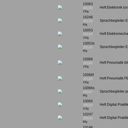
10063
Heft Elektronik (
39190
150g
10246
Sprachbegleiter E
39190
80g
10053
Heft Elektromecha
39145
155g
10053s
Sprachbegleiter E
39145
80g
10066
Heft Pneumatik (b
39185
150g
10066f
Heft Pneumatik FE
39185
150g
10066s
Sprachbegleiter p
39187
80g
10065
Heft Digital Prakt
39630
216g
10247
Heft Digital Prakt
39630
80g
10146