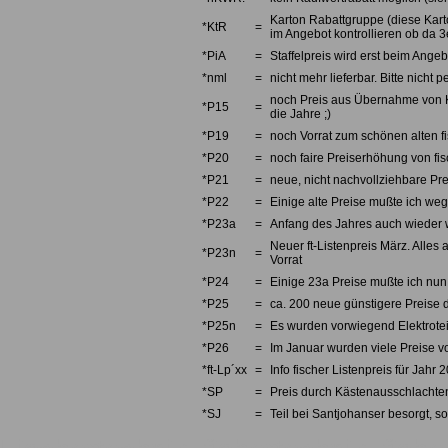
Karton Rabattgruppe (diese Karto
*KtR
=
im Angebot kontrollieren ob da 3e
*PiA
=
Staffelpreis wird erst beim Angebo
*nml
=
nicht mehr lieferbar. Bitte nicht
noch Preis aus Übernahme von Kno
*P15
=
die Jahre ;)
*P19
=
noch Vorrat zum schönen alten fi
*P20
=
noch faire Preiserhöhung von fi
*P21
=
neue, nicht nachvollziehbare Pre
*P22
=
Einige alte Preise mußte ich we
*P23a
=
Anfang des Jahres auch wieder w
Neuer ft-Listenpreis März. Alles 
*P23n
=
Vorrat
*P24
=
Einige 23a Preise mußte ich nun 
*P25
=
ca. 200 neue günstigere Preise d
*P25n
=
Es wurden vorwiegend Elektrotei
*P26
=
Im Januar wurden viele Preise v
*ft-Lp´xx
=
Info fischer Listenpreis für Jahr 
*SP
=
Preis durch Kästenausschlachten
*SJ
=
Teil bei Santjohanser besorgt, so