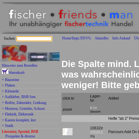
Home/Impr./DSVG
Aktuelles
Info Ankauf
Üb
Suchen:
Die Spalte mind. L
Hinweise zum Bestellen
was wahrscheinlich
Warenkorb
+ Bausteine
weniger! Bitte g
+ Platten
+ Kleinteile
Lager-
+ Aufkleber, BSB Sets
click to
Artikel
Nr.
+ Reifen, Zahnräder, Lenkung
ft-Nr.
+ Motoren, Getriebe, Achsen
zoom
Gewicht
+ Elektrik, Elektronik
Hefte "ab 2" Prei
+ Kasten komplett, leer
+ Statik
10632ir
Literatur, Spezial, BSB
Parcours Add On 
205653
Prospekte & diverse
22g