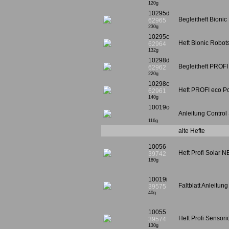
120g
10295d
Begleitheft Bioni
62965
230g
10295c
Heft Bionic Robot
62964
132g
10298d
Begleitheft PROFI
62962
220g
10298c
Heft PROFI eco P
62961
140g
10019o
Anleitung Control 
116g
alte Hefte
10056
Heft Profi Solar 
39742
180g
10019i
Faltblatt Anleitun
39575
40g
10055
Heft Profi Sensori
39574
130g