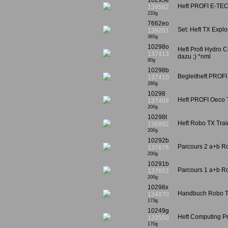
10295e
Heft PROFI E-TECH 
139562
233g
7662eo
Set: Heft TX Explo
139281
365g
10298o
Heft Profi Hydro C
137413
dazu ;) *nml
90g
10298b
Begleitheft PROF
137410
280g
10298
Heft PROFI Oeco 
137408
200g
10298t
Heft Robo TX Trai
136892
200g
10292b
Parcours 2 a+b R
137676
200g
10291b
Parcours 1 a+b Ro
137652
200g
10298x
Handbuch Robo TX
134870
173g
10249g
Heft Computing Pn
133550
170g