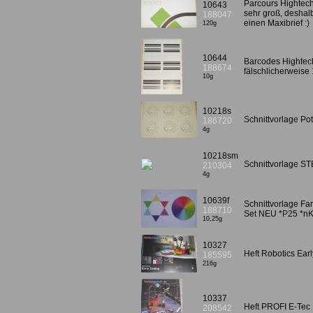
Parcours Hightech
10643
sehr groß, deshalb
188047
einen Maxibrief :)
120g
10644
Barcodes Hightech
188674
fälschlicherweise
10g
10218s
Schnittvorlage Po
186720
4g
10218sm
Schnittvorlage S
210304
4g
10639f
Schnittvorlage Fa
188710
Set NEU *P25 *n
10,25g
10327
Heft Robotics Ea
185595
216g
10337
Heft PROFI E-Te
208542