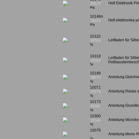
Heft Elektronik Pr
39629
80g
10146n
Heft elektronika 
39629
80g
10110
Leitfaden für Silb
39504
5g
10310
Leitfaden für Silbe
39504
Potibausteinbesc
5g
10189
Anleitung Gleichri
39570
3g
10071
Anleitung Relais m
39576
3g
10173
Anleitung Grundb
39581
3g
10300
Anleitung Microfo
39586
3g
10070
Anleitung Mono-F
3g