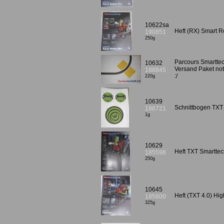
10622sa
Heft (RX) Smart 
190851
250g
Parcours Smartte
10632
Versand Paket notw
188845
:/
220g
10639
Schnittbogen TXT
186721
1g
10629
Heft TXT Smartt
185598
250g
10645
Heft (TXT 4.0) Hi
185600
325g