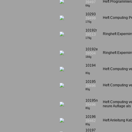
Heft Programmiera
39497
64g
10293
Heft Computing P
39499
170g
10192r
Ringheft Experni
39513
179g
10192e
Ringheft Experni
39504
184g
10194
Heft Computing v
80g
10195
Heft Computing ve
39496
80g
10195n
Heft Computing v
39496
neure Auflage als 
80g
10196
Heft Anleitung K
39462
80g
10197