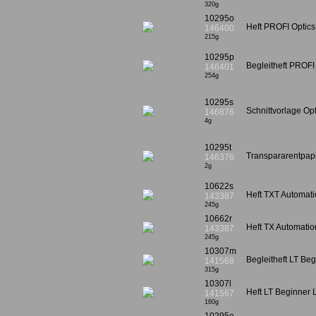
320g
10295o
Heft PROFI Optic
146400
215g
10295p
Begleitheft PROF
146401
254g
10295s
Schnittvorlage O
146876
4g
10295t
Transpararentpap
146376
2g
10622s
Heft TXT Automatio
143387
245g
10662r
Heft TX Automatio
143387
245g
10307m
Begleitheft LT Be
141568
315g
10307l
Heft LT Beginner
141567
160g