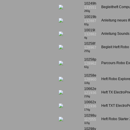
10249h
Begleitheft Compu
133551
260g
10019b
Anleitung neues I
132887
82g
10019l
Anleitung Sounds
132882
4g
10258f
Begleit Heft Robo
128967
255g
10258p
Parcours Robo E
128962
62g
10258e
Heft Robo Explore
128960
116g
10662e
Heft TX ElectroPn
121936
216g
10662x
Heft TXT ElectroP
121936
174g
10298u
Heft Robo Starter
117055
115g
10298v