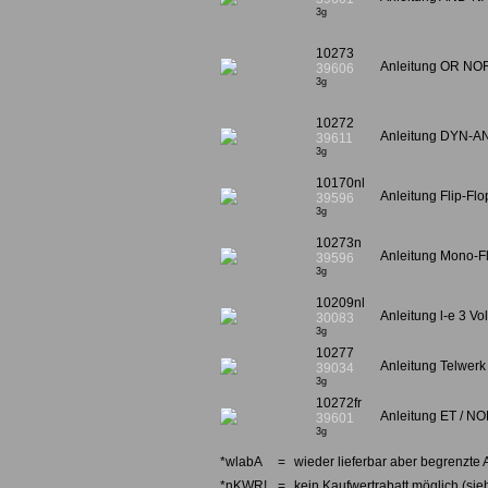
3g
10273
Anleitung OR N
39606
3g
10272
Anleitung DYN-
39611
3g
10170nl
Anleitung Flip-F
39596
3g
10273n
Anleitung Mono-
39596
3g
10209nl
Anleitung l-e 3 Vo
30083
3g
10277
Anleitung Telwe
39034
3g
10272fr
Anleitung ET / NO
39601
3g
*wlabA
=
wieder lieferbar aber begrenzte 
*nKWR!
=
kein Kaufwertrabatt möglich (sieh