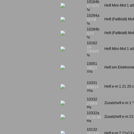
10164b
Heft Mini-Mot 1 al
87-5/72
5g
10284a
Heft (Faltblatt) Mot
567/8
5g
10284b
Heft (Faltblatt) Mot
5/72
5g
10162
18-
Heft Mini-Mot 1 alt
7/69/25
5g
10051
Heft em Elektrom
39021
110g
10331
Heft e-m 1 21 20 
RN01X
200g
10332
Zusatzheft e-m 1 
24869
80g
10332a
Zusatzheft e-m 2
01.02.68
80g
10132
Heft e-m 2 21x13
25143?