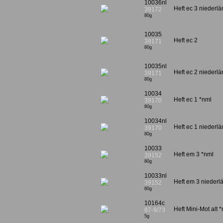
10036nl
Heft ec 3 niederlä
39172
80g
10035
Heft ec 2
39171
80g
10035nl
Heft ec 2 niederlä
39171
80g
10034
Heft ec 1 *nml
39170
80g
10034nl
Heft ec 1 niederlä
39170
80g
10033
Heft em 3 *nml
39152
80g
10033nl
Heft em 3 niederl
39152
80g
10164c
Heft Mini-Mot alt 
87-9/73
5g