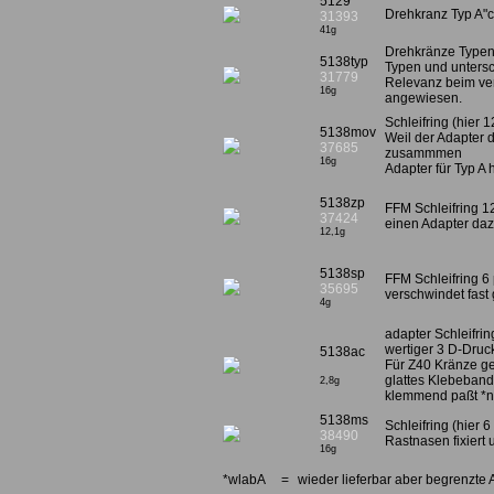
5129
Drehkranz Typ A"cl
31393
41g
Drehkränze Typenüb
5138typ
Typen und untersc
31779
Relevanz beim ver
16g
angewiesen.
Schleifring (hier
5138mov
Weil der Adapter 
37685
zusammmen
16g
Adapter für Typ A 
5138zp
FFM Schleifring 12
37424
einen Adapter da
12,1g
5138sp
FFM Schleifring 6
35695
verschwindet fast
4g
adapter Schleifrin
wertiger 3 D-Druc
5138ac
Für Z40 Kränze ge
glattes Klebeband
2,8g
klemmend paßt *
5138ms
Schleifring (hier 
38490
Rastnasen fixier
16g
*wlabA
=
wieder lieferbar aber begrenzte 