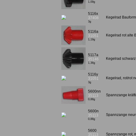
1,09g
5116x
Kegelrad Bauformen
37408
3g
5116a
Kegelrad rot alte
31051
1,19g
5117a
Kegelrad schwarz
35146
1,36g
5116y
Kegelrad, rot/rot
31051
3g
5600nn
Spannzange kräft
35113
0,88g
5600n
Spannzange neuro
35113
0,88g
5600
Spannzange rot, 
35113