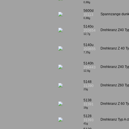
0,88g
5600d
Spannzange dunke
35113
0,88g
5140o
Drehkranz Z40 Ty
203654
12,7g
5140u
Drehkranz Z 40 T
203655
7,35g
5140h
Drehkranz Z40 Ty
208443
12,6g
5148
Drehkranz Z60 Ty
31390
23g
5138
Drehkranz Z 60 T
31391
16g
5128
Drehkranz Typ A cl
31393
41g