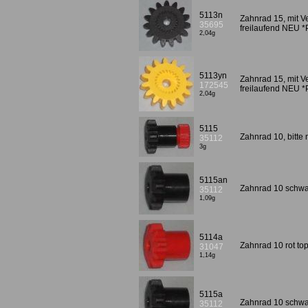
5113n
Zahnrad 15, mit 
35695
freilaufend NEU 
2,04g
5113yn
Zahnrad 15, mit V
172545
freilaufend NEU 
2,04g
5115
Zahnrad 10, bitte
35112
3g
5115an
Zahnrad 10 schw
35112
1,09g
5114a
Zahnrad 10 rot to
31047
1,14g
5115a
Zahnrad 10 schwa
35112