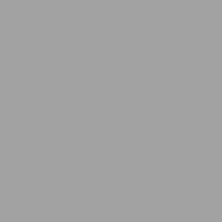
Fischertechnik, fishertechnik, fishe
Einzelteilservice, Ersatzteile, Einze
fishertechnik, Teile, Teileliste, Pre
Konstruktion, Fisher, technic, const
Aluprofile, Alu, Zubehör