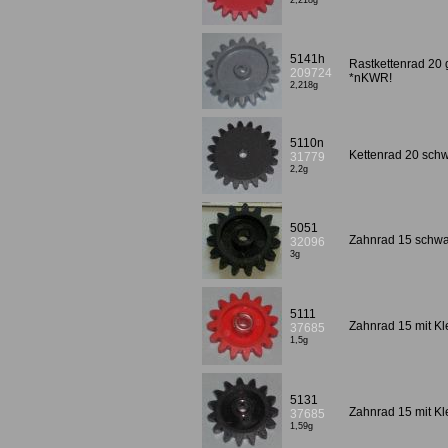
2,218g
5141h
Rastkettenrad 20
209724
*nKWR!
2,218g
5110n
Kettenrad 20 schw
31779
2,2g
5051
Zahnrad 15 schwar
32096
3g
5111
Zahnrad 15 mit Kl
37685
1,5g
5131
Zahnrad 15 mit K
37685
1,59g