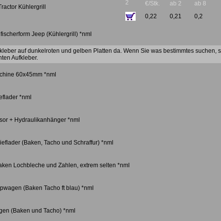
2
€/Stk.
ab 2
ab 8
ractor Kühlergrill
0,22
0,21
0,2
 fischerform Jeep (Kühlergrill) *nml
fkleber auf dunkelroten und gelben Platten da. Wenn Sie was bestimmtes suchen, 
ten Aufkleber.
schine 60x45mm *nml
eflader *nml
sor + Hydraulikanhänger *nml
ieflader (Baken, Tacho und Schraffur) *nml
 Baken Lochbleche und Zahlen, extrem selten *nml
pwagen (Baken Tacho ft blau) *nml
en (Baken und Tacho) *nml