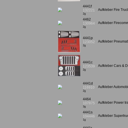
4441f
Aufkleber Fire Tru
132221
2g
4462
Aufkleber Fireco
130964
2g
4441p
Aufkleber Pneumat
123052
2g
4441c
Aufkleber Cars & 
123539
2g
4441d
Aufkleber Automob
116910
2g
4464
Aufkleber Power t
107875
3g
4441s
Aufkleber Supertr
104446
1g