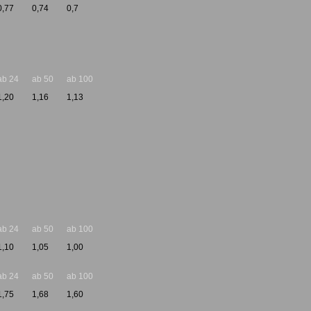
0,77
0,74
0,7
ab 24
ab 50
ab 100
1,20
1,16
1,13
ab 24
ab 50
ab 100
1,10
1,05
1,00
ab 24
ab 50
ab 100
1,75
1,68
1,60