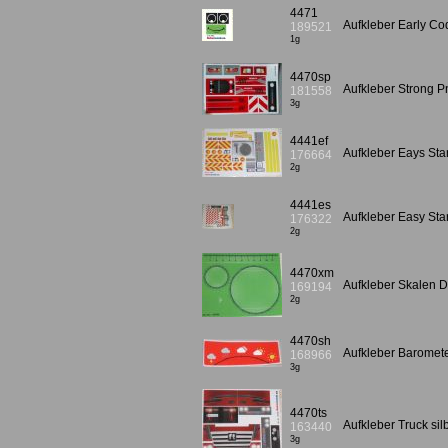
4471
Aufkleber Early Co
189521
1g
4470sp
Aufkleber Strong 
181558
3g
4441ef
Aufkleber Eays Sta
176664
2g
4441es
Aufkleber Easy Sta
176322
2g
4470xm
Aufkleber Skalen 
169194
2g
4470sh
Aufkleber Barome
168966
3g
4470ts
Aufkleber Truck si
163440
3g