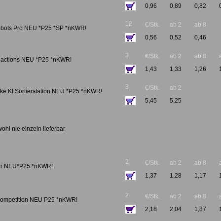
0,96
0,89
0,82
12
€/Stk.
ab 2
ab 8
obots Pro NEU *P25 *SP *nKWR!
0,56
0,52
0,46
3
€/Stk.
ab 2
ab 8
eactions NEU *P25 *nKWR!
1,43
1,33
1,26
3
€/Stk.
ab 2
ke KI Sortierstation NEU *P25 *nKWR!
5,45
5,25
ohl nie einzeln lieferbar
2
€/Stk.
ab 2
ab 8
hter NEU*P25 *nKWR!
1,37
1,28
1,17
2
€/Stk.
ab 2
ab 8
Competition NEU P25 *nKWR!
2,18
2,04
1,87