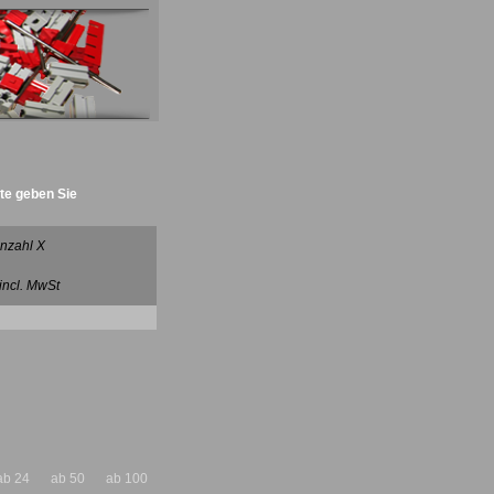
tte geben Sie
nzahl X
 incl. MwSt
ab 24
ab 50
ab 100