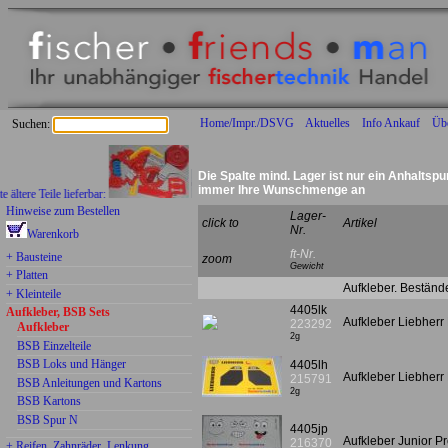
Home/Impr./DSVG
Aktuelles
Info Ankauf
Üb
Suchen:
Die Spalte mind. Lager ist nur ein Anhaltspu
immer Ihre Wunschmenge an
e Teile lieferbar:
Hinweise zum Bestellen
Lager-
click to
Artikel
Nr.
Warenkorb
ft-Nr.
+ Bausteine
zoom
Gewicht
+ Platten
Aufkleber. Bestände
+ Kleinteile
4405lk
Aufkleber, BSB Sets
Aufkleber Liebherr
223292
Aufkleber
2g
BSB Einzelteile
BSB Loks und Hänger
4405lh
Aufkleber Liebher
215791
BSB Anleitungen und Kartons
2g
BSB Kartons
BSB Spur N
4405jp
Aufkleber Junior P
216370
+ Reifen, Zahnräder, Lenkung