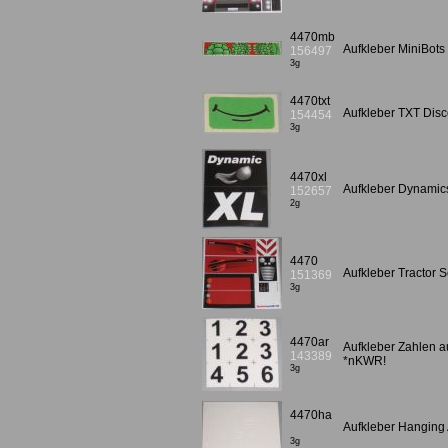
4470mb
Aufkleber MiniBot
156497
3g
4470txt
Aufkleber TXT Dis
154454
3g
4470xl
Aufkleber Dynamic
152657
2g
4470
Aufkleber Tractor S
151369
3g
4470ar
Aufkleber Zahlen a
143389
*nKWR!
3g
4470ha
Aufkleber Hanging
3g