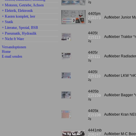
2g
+ Motoren, Getriebe, Achsen
+ Elektrik, Elektronik
4405jm
+ Kasten komplett, leer
Aufkleber Junior 
216373
+ Statik
2g
+ Literatur, Spezial, BSB
4405t
+ Pneumatik, Hydraulik
Aufkleber Traktor 
215113
+ Nicht ft Ware
2g
Versandoptionen
Home
4405r
Aufkleber Radlade
E-mail senden
215111
2g
4405l
Aufkleber LKW *n
215110
2g
4405b
Aufkleber Bagger 
215109
2g
4405k
Aufkleber Kran N
215108
2g
4441mb
Aufkleber M-C Boo
208247