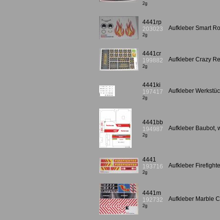
2g
4441rp
Aufkleber Smart R
203023
2g
4441cr
Aufkleber Crazy R
199882
2g
4441ki
Aufkleber Werkstüc
197417
2g
4441bb
Aufkleber Baubot, w
194987
2g
4441
Aufkleber Firefig
193716
2g
4441m
Aufkleber Marble 
192732
2g