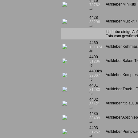
4416
Aufkleber MiniKits T
78762
1g
4428
Aufkleber Multikit +
38298
1g
Ich habe einige Au
Foto vom gewünsch
4460
Aufkleber Kehrma
131374
2g
4400
Aufkleber Baken Ti
31286
1g
4400kh
Aufkleber Kompres
32067
1g
4401
Aufkleber Truck + T
31283
1g
4402
Aufkleber ft blau,
38421
1g
4435
Aufkleber Abschlep
38409
1g
4403
Aufkleber Pumpwag
31252
1g