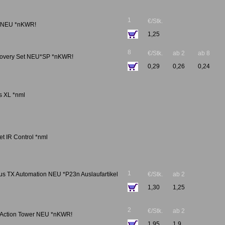
1
€/Stk.
s NEU *nKWR!
1,25
8
€/Stk.
ab 2
ab 8
covery Set NEU*SP *nKWR!
0,29
0,26
0,24
s XL *nml
et IR Control *nml
1
us TX Automation NEU *P23n Auslaufartikel
€/Stk.
ab 2
1,30
1,25
2
€/Stk.
ab 2
 Action Tower NEU *nKWR!
1,95
1,9