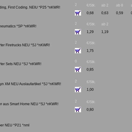
2
€/Stk.
ab 2
ab 8
ding, First Coding. NEIU *P25 *nKWR!
0,68
0,63
0,59
2
€/Stk.
ab 2
Pneumatics *SP *nKWR!
1,29
1,19
2
€/Stk.
rter Firetrucks NEU *SJ *nKWR!
1,75
0
€/Stk.
rter Sets NEU *SJ *nKWR!
0,85
2
€/Stk.
Dyn XM NEU Auslaufartikel *SJ *nKWR!
1,00
2
€/Stk.
ter aus Smart Home NEU *SJ *nKWR!
0,80
lber NEU *P21 *nml