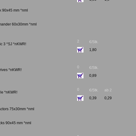
ck 90x45 mm *nml
mmander 60x30mm *nml
2
€/Stk.
ic 3 *SJ *nKWR!
1,80
0
€/Stk.
Drives *nKWR!
0,89
0
€/Stk.
ab 2
ile *nKWR!
0,39
0,29
ractors 75x30mm *nml
ucks 90x45 mm *nml