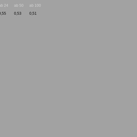
ab 24
ab 50
ab 100
0,55
0,53
0,51