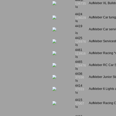
4441r
Aufkleber XL Bull
136735
1g
4424
Aufkleber Car tunig
128029
3g
4419
Aufkleber Car serv
2g
4425
Aufkleber Servicest
126976
2g
4461
Aufkleber Racing *
113916
2g
4465
Aufkleber RC Car S
128476
2g
4436
Aufkleber Junior S
37036
2g
4414
Aufkleber 6 Lights 
37033
1g
4415
Aufkleber Racing 
37007
1g