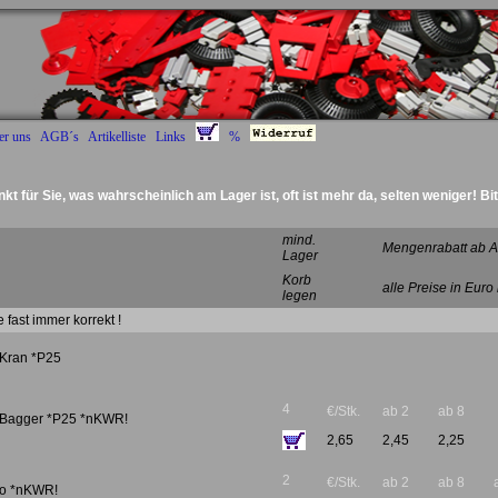
er uns
AGB´s
Artikelliste
Links
%
nkt für Sie, was wahrscheinlich am Lager ist, oft ist mehr da, selten weniger! Bi
Deckel Radantrieb :)
mind.
Mengenrabatt ab A
Lager
Korb
alle Preise in Euro
legen
 fast immer korrekt !
 Kran *P25
4
€/Stk.
ab 2
ab 8
r Bagger *P25 *nKWR!
2,65
2,45
2,25
2
€/Stk.
ab 2
ab 8
ro *nKWR!