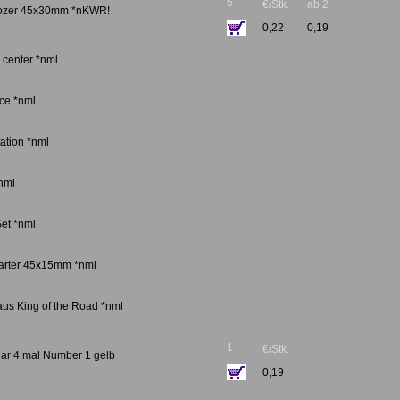
5
€/Stk.
ab 2
dozer 45x30mm *nKWR!
0,22
0,19
 center *nml
ice *nml
ation *nml
nml
et *nml
tarter 45x15mm *nml
aus King of the Road *nml
1
€/Stk.
Car 4 mal Number 1 gelb
0,19