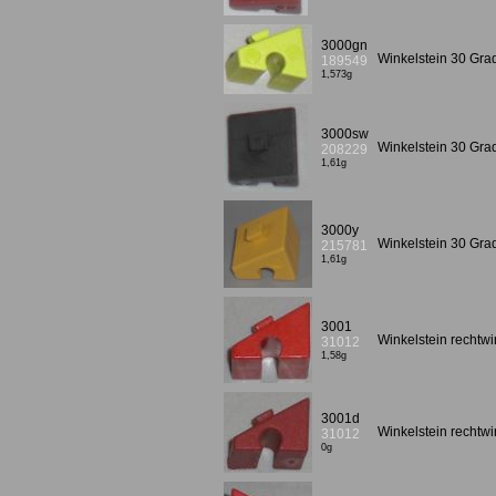
3000gn
Winkelstein 30 Gra
189549
1,573g
3000sw
Winkelstein 30 Gr
208229
1,61g
3000y
Winkelstein 30 Gr
215781
1,61g
3001
Winkelstein rechtwi
31012
1,58g
3001d
Winkelstein rechtwi
31012
0g