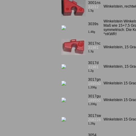
3001ns
Winkelstein, rechtw
31012
1,5g
Winkelstein Winkel
3039s
Maß wie 15+7,5 Gra
symmetrisch. Die K
1,48g
*nKWR!
3017nc
Winkelstein, 15 Gr
31981
1,3g
3017d
Winkelstein, 15 Gra
31981
1,2g
3017gn
Winkelstein 15 Gra
189550
1,206g
3017gu
Winkelstein 15 Grad
189550
1,206g
3017sw
Winkelstein 15 Gr
208228
1,28g
3054