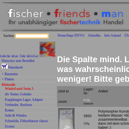
Home/Impr./DSVG
Aktuelles
Info Ankauf
Üb
Suchen:
 ältere Teile lieferbar:
Die Spalte mind. L
Hinweise zum Bestellen
was wahrscheinlich
Warenkorb
+ Bausteine
weniger! Bitte g
+ Platten
Kleinteile
Winkel und Stein 5
Lager-
click to
Artikel
Nr.
div Steine, Gelenke
Kupplungen Lager, Adapter
ft-Nr.
zoom
Gewicht
Verbinder, Buchsen
Ketten
Polymorpher Kunstst
Seile & Winden
heißem Wasser >60 
3950
zusammenknetbar. 
Schaufeln, Führerhäuser classic
dann mit dem schme
120g
Exoten
haben ;)