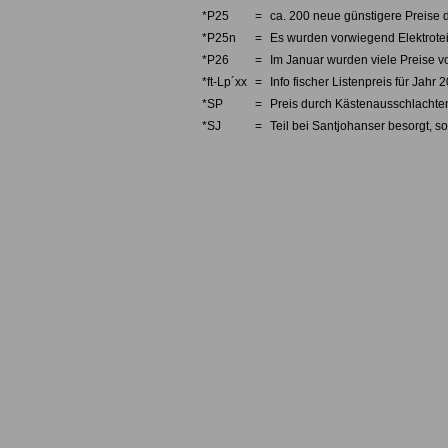
*P25
=
ca. 200 neue günstigere Preise d
*P25n
=
Es wurden vorwiegend Elektrotei
*P26
=
Im Januar wurden viele Preise v
*ft-Lp´xx
=
Info fischer Listenpreis für Jahr 
*SP
=
Preis durch Kästenausschlachten
*SJ
=
Teil bei Santjohanser besorgt, so
Fischertechnik, fishertechnik, fishe
Einzelteilservice, Ersatzteile, Einze
fishertechnik, Teile, Teileliste, Pre
Konstruktion, Fisher, technic, const
Aluprofile, Alu, Zubehör