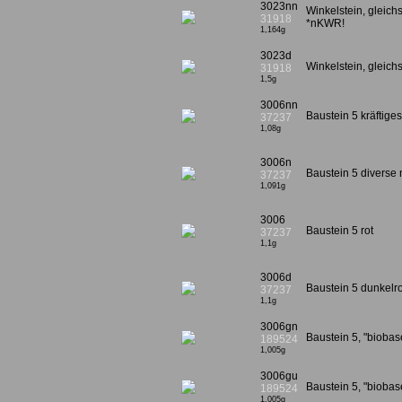
3023nn
Winkelstein, gleich
31918
*nKWR!
1,164g
3023d
Winkelstein, gleichs
31918
1,5g
3006nn
Baustein 5 kräftig
37237
1,08g
3006n
Baustein 5 diverse 
37237
1,091g
3006
Baustein 5 rot
37237
1,1g
3006d
Baustein 5 dunkelro
37237
1,1g
3006gn
Baustein 5, "bioba
189524
1,005g
3006gu
Baustein 5, "biobas
189524
1,005g