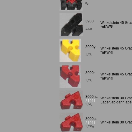
0g
3900
Winkelstein 45 Gra
*nKWR!
1,43g
3900y
Winkelstein 45 Gra
*nKWR!
1,43g
3900r
Winkelstein 45 Gra
*nKWR!
1,43g
3000nc
Winkelstein 30 Gra
31011
Lager, ab dann abe
1,64g
3000cu
Winkelstein 30 Grad
31011
1,633g