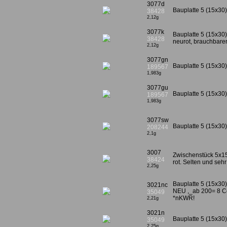
3077d
Bauplatte 5 (15x30)
38428
2,12g
3077k
Bauplatte 5 (15x30),
38428
neurot, brauchbarer
2,12g
3077gn
Bauplatte 5 (15x30
189567
1,983g
3077gu
Bauplatte 5 (15x30)
189567
1,983g
3077sw
Bauplatte 5 (15x30
208244
2,1g
3007
Zwischenstück 5x15
38424
rot. Selten und seh
2,25g
Bauplatte 5 (15x30)
3021nc
NEU ,_ab 200= 8 Ce
35049
*nKWR!
2,21g
3021n
Bauplatte 5 (15x30)
35049
2,25g