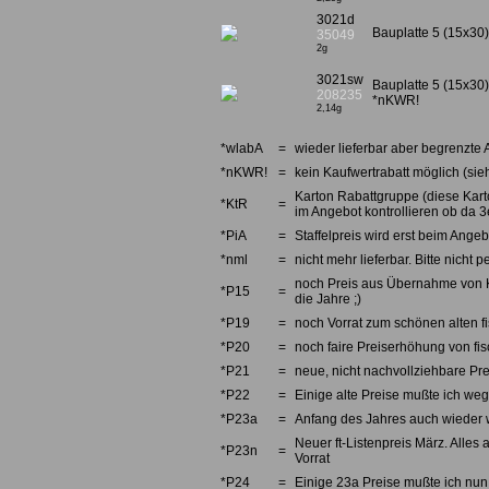
3021d
Bauplatte 5 (15x30)
35049
2g
3021sw
Bauplatte 5 (15x30
208235
*nKWR!
2,14g
*wlabA
=
wieder lieferbar aber begrenzte 
*nKWR!
=
kein Kaufwertrabatt möglich (sieh
Karton Rabattgruppe (diese Karto
*KtR
=
im Angebot kontrollieren ob da 3e
*PiA
=
Staffelpreis wird erst beim Angebo
*nml
=
nicht mehr lieferbar. Bitte nicht
noch Preis aus Übernahme von Kno
*P15
=
die Jahre ;)
*P19
=
noch Vorrat zum schönen alten fi
*P20
=
noch faire Preiserhöhung von fi
*P21
=
neue, nicht nachvollziehbare Pre
*P22
=
Einige alte Preise mußte ich we
*P23a
=
Anfang des Jahres auch wieder w
Neuer ft-Listenpreis März. Alles 
*P23n
=
Vorrat
*P24
=
Einige 23a Preise mußte ich nun 