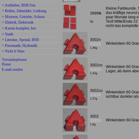
+ Aufkleber, BSB Sets
Kleine Farbkunde. S
+ Reifen, Zahnräder, Lenkung
das kräftige neurot
3999fk
+ Motoren, Getriebe, Achsen
paar Monate lang ex
Text! Mitte/Ende 22
0g
+ Elektrik, Elektronik
nicht das komplette 
+ Kasten komplett, leer
+ Statik
+ Literatur, Spezial, BSB
3002n
Winkelstein 60 Gra
31010
+ Pneumatik, Hydraulik
1,46g
+ Nicht ft Ware
Versandoptionen
Home
3002nc
Winkelstein 60 Gra
E-mail senden
31010
Lager, ab dann abe
1,42g
3002cu
Winkelstein 60 Grad 
31010
sichtbar dunkler als
1,57g
3002
Winkelstein 60 Grad
31010
1,6g