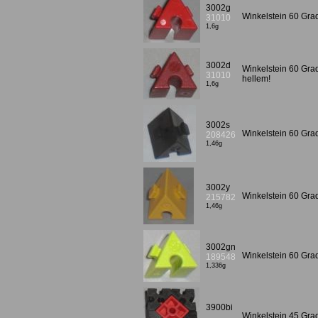
3002g
Winkelstein 60 Grad
31010
1,6g
3002d
Winkelstein 60 Gra
31010
hellem!
1,6g
3002s
Winkelstein 60 Gr
208426
1,46g
3002y
Winkelstein 60 Gr
215782
1,46g
3002gn
Winkelstein 60 Gra
189548
1,336g
3900bi
Winkelstein 45 Gra