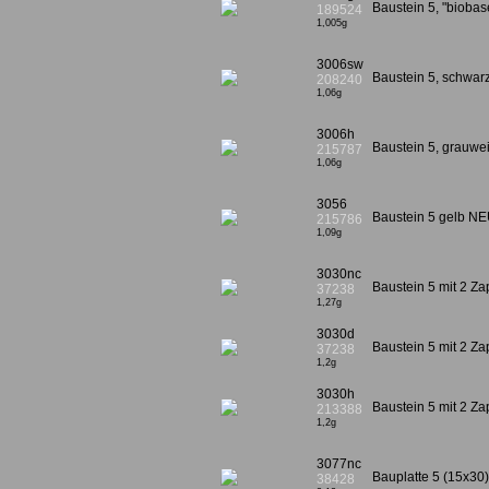
Baustein 5, "biobas
189524
1,005g
3006sw
Baustein 5, schwa
208240
1,06g
3006h
Baustein 5, grauw
215787
1,06g
3056
Baustein 5 gelb N
215786
1,09g
3030nc
Baustein 5 mit 2 Z
37238
1,27g
3030d
Baustein 5 mit 2 Za
37238
1,2g
3030h
Baustein 5 mit 2 Z
213388
1,2g
3077nc
Bauplatte 5 (15x30)
38428