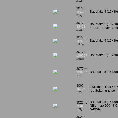
2,12g
3077d
Bauplatte 5 (15x30)
38428
2,12g
3077k
Bauplatte 5 (15x30),
38428
neurot, brauchbarer
2,12g
3077gn
Bauplatte 5 (15x30
189567
1,983g
3077gu
Bauplatte 5 (15x30)
189567
1,983g
3077sw
Bauplatte 5 (15x30
208244
2,1g
3007
Zwischenstück 5x15
38424
rot. Selten und seh
2,25g
Bauplatte 5 (15x30)
3021nc
NEU ,_ab 200= 8 Ce
35049
*nKWR!
2,21g
3021n