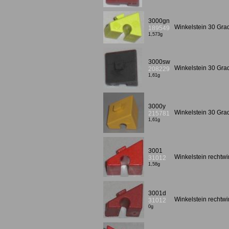
3000gn
Winkelstein 30 Gra
189549
1,573g
3000sw
Winkelstein 30 Gr
208229
1,61g
3000y
Winkelstein 30 Gr
215781
1,61g
3001
Winkelstein rechtwi
31012
1,58g
3001d
Winkelstein rechtwi
31012
0g