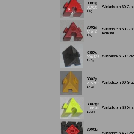
3002g
Winkelstein 60 Grad
31010
1,6g
3002d
Winkelstein 60 Gra
31010
hellem!
1,6g
3002s
Winkelstein 60 Gr
208426
1,46g
3002y
Winkelstein 60 Gr
215782
1,46g
3002gn
Winkelstein 60 Gra
189548
1,336g
3900bi
Winkelstein 45 Gra