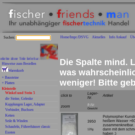
Home/Impr./DSVG
Aktuelles
Info Ankauf
Üb
Suchen:
ältere Teile lieferbar:
Die Spalte mind. L
Hinweise zum Bestellen
was wahrscheinlich
Warenkorb
+ Bausteine
weniger! Bitte g
+ Platten
Kleinteile
Winkel und Stein 5
Lager-
click to
Artikel
Nr.
div Steine, Gelenke
Kupplungen Lager, Adapter
ft-Nr.
zoom
Gewicht
Verbinder, Buchsen
Ketten
Polymorpher Kunstst
Seile & Winden
heißem Wasser >60 
3950
zusammenknetbar. 
Schaufeln, Führerhäuser classic
dann mit dem schme
120g
Exoten
haben ;)