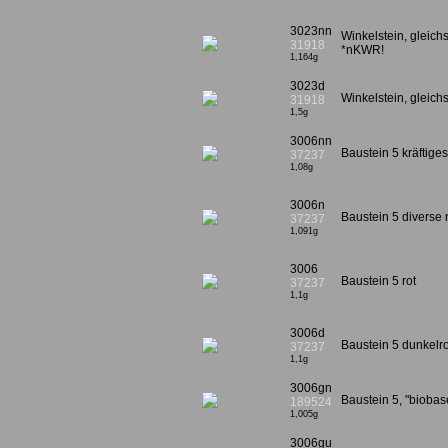
3023nn
Winkelstein, gleich
31918
*nKWR!
1,164g
3023d
Winkelstein, gleichs
31918
1,5g
3006nn
Baustein 5 kräftig
37237
1,08g
3006n
Baustein 5 diverse 
37237
1,091g
3006
Baustein 5 rot
37237
1,1g
3006d
Baustein 5 dunkelro
37237
1,1g
3006gn
Baustein 5, "bioba
189524
1,005g
3006gu