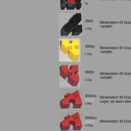
0g
3900
Winkelstein 45 Gra
*nKWR!
1,43g
3900y
Winkelstein 45 Gra
*nKWR!
1,43g
3900r
Winkelstein 45 Gra
*nKWR!
1,43g
3000nc
Winkelstein 30 Gra
31011
Lager, ab dann abe
1,64g
3000cu
Winkelstein 30 Grad
31011
1,633g