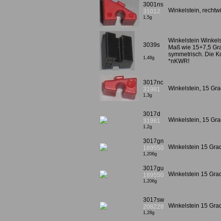
3001ns
Winkelstein, rechtw
31012
1,5g
Winkelstein Winkel
3039s
Maß wie 15+7,5 Gra
symmetrisch. Die K
1,48g
*nKWR!
3017nc
Winkelstein, 15 Gr
31981
1,3g
3017d
Winkelstein, 15 Gra
31981
1,2g
3017gn
Winkelstein 15 Gra
189550
1,206g
3017gu
Winkelstein 15 Grad
189550
1,206g
3017sw
Winkelstein 15 Gr
208228
1,28g