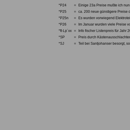
*P24
=
Einige 23a Preise mußte ich nun 
*P25
=
ca. 200 neue günstigere Preise d
*P25n
=
Es wurden vorwiegend Elektrotei
*P26
=
Im Januar wurden viele Preise v
*ft-Lp´xx
=
Info fischer Listenpreis für Jahr 
*SP
=
Preis durch Kästenausschlachten
*SJ
=
Teil bei Santjohanser besorgt, so
Fischertechnik, fishertechnik, fishe
Einzelteilservice, Ersatzteile, Einze
fishertechnik, Teile, Teileliste, Pre
Konstruktion, Fisher, technic, const
Aluprofile, Alu, Zubehör