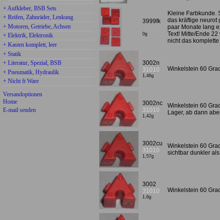
+ Aufkleber, BSB Sets
Kleine Farbkunde. S
+ Reifen, Zahnräder, Lenkung
das kräftige neurot
3999fk
+ Motoren, Getriebe, Achsen
paar Monate lang ex
Text! Mitte/Ende 22
0g
+ Elektrik, Elektronik
nicht das komplette 
+ Kasten komplett, leer
+ Statik
+ Literatur, Spezial, BSB
3002n
Winkelstein 60 Gra
31010
+ Pneumatik, Hydraulik
1,46g
+ Nicht ft Ware
Versandoptionen
Home
3002nc
Winkelstein 60 Gra
E-mail senden
31010
Lager, ab dann abe
1,42g
3002cu
Winkelstein 60 Grad 
31010
sichtbar dunkler als
1,57g
3002
Winkelstein 60 Grad
31010
1,6g