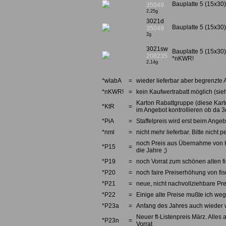
Bauplatte 5 (15x30)
35049
2,25g
3021d
Bauplatte 5 (15x30)
35049
2g
3021sw
Bauplatte 5 (15x30
208235
*nKWR!
2,14g
*wlabA
=
wieder lieferbar aber begrenzte 
*nKWR!
=
kein Kaufwertrabatt möglich (sieh
Karton Rabattgruppe (diese Karto
*KtR
=
im Angebot kontrollieren ob da 3e
*PiA
=
Staffelpreis wird erst beim Angebo
*nml
=
nicht mehr lieferbar. Bitte nicht
noch Preis aus Übernahme von Kno
*P15
=
die Jahre ;)
*P19
=
noch Vorrat zum schönen alten fi
*P20
=
noch faire Preiserhöhung von fi
*P21
=
neue, nicht nachvollziehbare Pre
*P22
=
Einige alte Preise mußte ich we
*P23a
=
Anfang des Jahres auch wieder w
Neuer ft-Listenpreis März. Alles 
*P23n
=
Vorrat