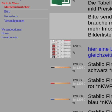
5g
Die Tabell
Nicht ft Ware
Mathebuchzubehör
inkl Preis
Büro
Bitte sen
fischerform
Versandoptionen
brauche 
mehr Infos
Versandoptionen
Home
Bilderliste
E-mail senden
12089
hier eine 
5g
gleichzeit
Stabilo Fi
12080s
ffm12080
schwarz 
6g
Stabilo Fi
12080r
ffm12080
rot *nKWR
6g
Stabilo Fi
12080b
ffm12080
blau *nK
6g