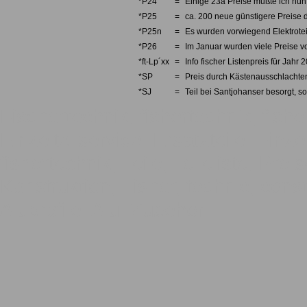
*P24
=
Einige 23a Preise mußte ich nun 
*P25
=
ca. 200 neue günstigere Preise d
*P25n
=
Es wurden vorwiegend Elektrotei
*P26
=
Im Januar wurden viele Preise v
*ft-Lp´xx
=
Info fischer Listenpreis für Jahr 
*SP
=
Preis durch Kästenausschlachten
*SJ
=
Teil bei Santjohanser besorgt, so
Fischertechnik, fishertechnik, fishe
Einzelteilservice, Ersatzteile, Einze
fishertechnik, Teile, Teileliste, Pre
Konstruktion, Fisher, technic, const
Aluprofile, Alu, Zubehör