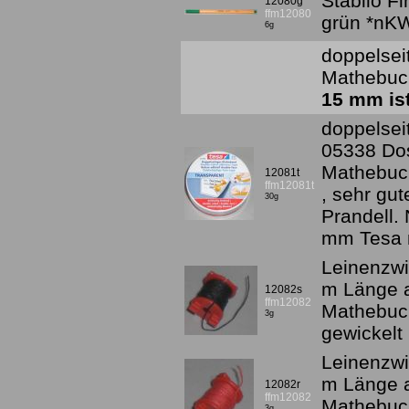
Stabilo Fi
12080g
ffm12080
grün *nK
6g
doppelsei
Mathebuc
15 mm ist
doppelsei
05338 Do
Mathebuc
12081t
ffm12081t
, sehr gut
30g
Prandell.
mm Tesa 
Leinenzwi
m Länge a
12082s
ffm12082
Mathebuch,
3g
gewickelt
Leinenzwi
m Länge a
12082r
ffm12082
Mathebuch,
3g