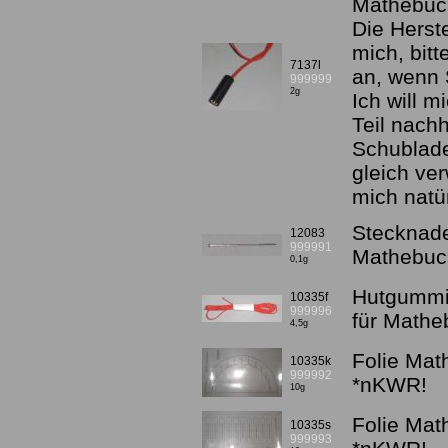
Mathebuc
Die Herste
mich, bitt
7137l
an, wenn 
999999
2g
Ich will m
Teil nachh
Schublade
gleich ve
mich natü
Stecknadel
12083
999991
Mathebuc
0,1g
Hutgummis
10335f
999996
für Math
4,5g
Folie Ma
10335k
999992
*nKWR!
10g
Folie Ma
10335s
999993