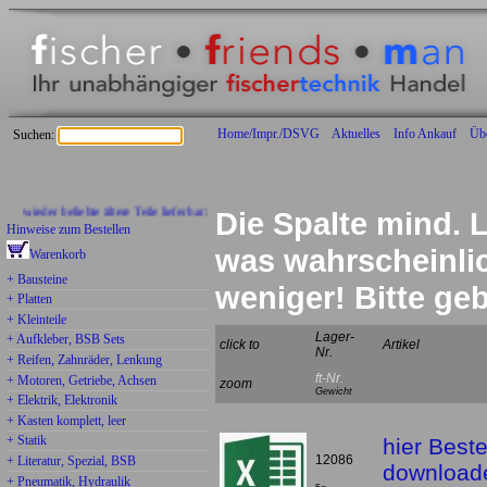
Home/Impr./DSVG
Aktuelles
Info Ankauf
Üb
Suchen:
wieder beliebte ältere Teile lieferbar:
Die Spalte mind. L
Hinweise zum Bestellen
was wahrscheinlich
Warenkorb
+ Bausteine
weniger! Bitte g
+ Platten
+ Kleinteile
Lager-
+ Aufkleber, BSB Sets
click to
Artikel
Nr.
+ Reifen, Zahnräder, Lenkung
ft-Nr.
+ Motoren, Getriebe, Achsen
zoom
Gewicht
+ Elektrik, Elektronik
+ Kasten komplett, leer
+ Statik
hier Beste
12086
+ Literatur, Spezial, BSB
download
+ Pneumatik, Hydraulik