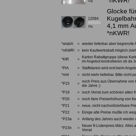
*nKWR!
10g
Glocke fü
Kugelbah
12084
999995
4,1 mm A
20g
*nKWR!
*wlabA
=
wieder lieferbar aber begrenzte 
*nKWR!
=
kein Kaufwertrabatt möglich (sieh
Karton Rabattgruppe (diese Karto
*KtR
=
im Angebot kontrollieren ob da 3e
*PiA
=
Staffelpreis wird erst beim Angebo
*nml
=
nicht mehr lieferbar. Bitte nicht
noch Preis aus Übernahme von Kno
*P15
=
die Jahre ;)
*P19
=
noch Vorrat zum schönen alten fi
*P20
=
noch faire Preiserhöhung von fi
*P21
=
neue, nicht nachvollziehbare Pre
*P22
=
Einige alte Preise mußte ich we
*P23a
=
Anfang des Jahres auch wieder w
Neuer ft-Listenpreis März. Alles 
*P23n
=
Vorrat