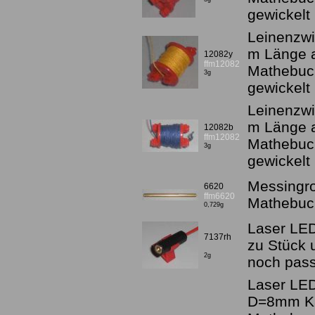
gewickelt
Leinenzwi
m Länge a
12082y
ffm12082
Mathebuch,
3g
gewickelt
Leinenzwi
m Länge a
12082b
ffm12082
Mathebuch,
3g
gewickelt
Messingro
6620
ffm6620
Mathebuc
0,729g
Laser LED
7137rh
zu Stück 
2g
noch pass
Laser LED
D=8mm Kab